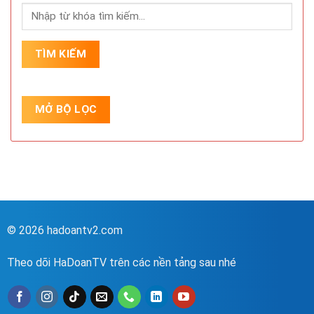
© 2026 hadoantv2.com
Theo dõi HaDoanTV trên các nền tảng sau nhé