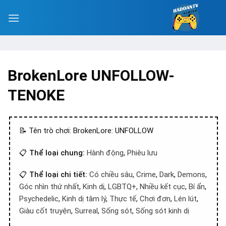
BrokenLore UNFOLLOW-
TENOKE
📝 Tên trò chơi: BrokenLore: UNFOLLOW
📋
Thể loại chung:
Hành động
,
Phiêu lưu
📋
Thể loại chi tiết:
Có chiều sâu
,
Crime
,
Dark
,
Demons
,
Góc nhìn thứ nhất
,
Kinh dị
,
LGBTQ+
,
Nhiều kết cục
,
Bí ẩn
,
Psychedelic
,
Kinh dị tâm lý
,
Thực tế
,
Chơi đơn
,
Lén lút
,
Giàu cốt truyện
,
Surreal
,
Sống sót
,
Sống sót kinh dị