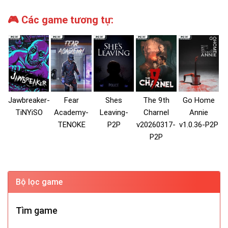
🎮 Các game tương tự:
Jawbreaker-
Fear
Shes
The 9th
Go Home
TiNYiSO
Academy-
Leaving-
Charnel
Annie
TENOKE
P2P
v20260317-
v1.0.36-P2P
P2P
Bộ lọc game
Tìm game