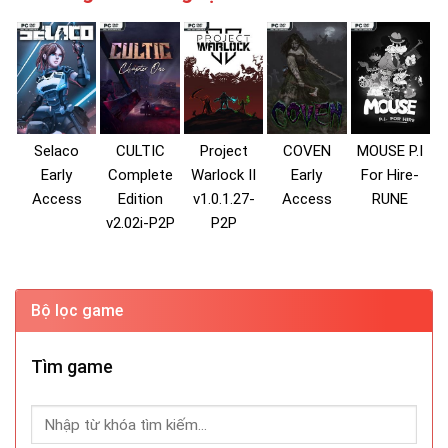
Selaco
CULTIC
Project
COVEN
MOUSE P.I
Early
Complete
Warlock II
Early
For Hire-
Access
Edition
v1.0.1.27-
Access
RUNE
v2.02i-P2P
P2P
Bộ lọc game
Tìm game