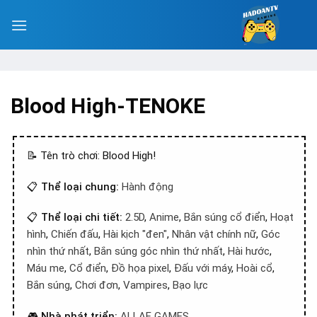
Blood High-TENOKE
📝 Tên trò chơi: Blood High!
📋
Thể loại chung:
Hành động
📋
Thể loại chi tiết:
2.5D
,
Anime
,
Bắn súng cổ điển
,
Hoạt
hình
,
Chiến đấu
,
Hài kịch "đen"
,
Nhân vật chính nữ
,
Góc
nhìn thứ nhất
,
Bắn súng góc nhìn thứ nhất
,
Hài hước
,
Máu me
,
Cổ điển
,
Đồ họa pixel
,
Đấu với máy
,
Hoài cổ
,
Bắn súng
,
Chơi đơn
,
Vampires
,
Bạo lực
🎮
Nhà phát triển:
ALLAF GAMES