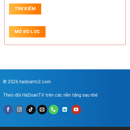
© 2026 hadoantv2.com
Theo dõi HaDoanTV trên các nền tảng sau nhé