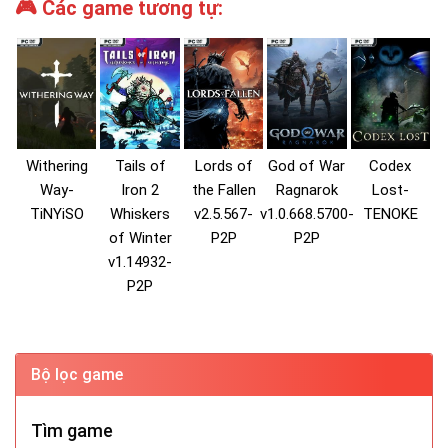
🎮 Các game tương tự:
Withering
Tails of
Lords of
God of War
Codex
Way-
Iron 2
the Fallen
Ragnarok
Lost-
TiNYiSO
Whiskers
v2.5.567-
v1.0.668.5700-
TENOKE
of Winter
P2P
P2P
v1.14932-
P2P
Bộ lọc game
Tìm game