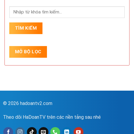
© 2026 hadoantv2.com
Theo dõi HaDoanTV trên các nền tảng sau nhé