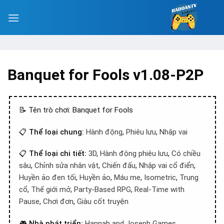
Banquet for Fools v1.08-P2P
📝 Tên trò chơi: Banquet for Fools
📋
Thể loại chung:
Hành động
,
Phiêu lưu
,
Nhập vai
📋
Thể loại chi tiết:
3D
,
Hành động phiêu lưu
,
Có chiều
sâu
,
Chỉnh sửa nhân vật
,
Chiến đấu
,
Nhập vai cổ điển
,
Huyền ảo đen tối
,
Huyền ảo
,
Máu me
,
Isometric
,
Trung
cổ
,
Thế giới mở
,
Party-Based RPG
,
Real-Time with
Pause
,
Chơi đơn
,
Giàu cốt truyện
🎮
Nhà phát triển:
Hannah and Joseph Games