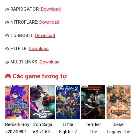
📥 RAPIDGATOR:
Download
📥 NITROFLARE:
Download
📥 TURBOBIT:
Download
📥 HITFILE:
Download
📥 MULTI LINKS:
Download
🎮 Các game tương tự:
Berserk Boy
Iron Saga
Little
Terrifier
Diesel
v20240801-
VS v1.6.0-
Fighter 2
The
Legacy The