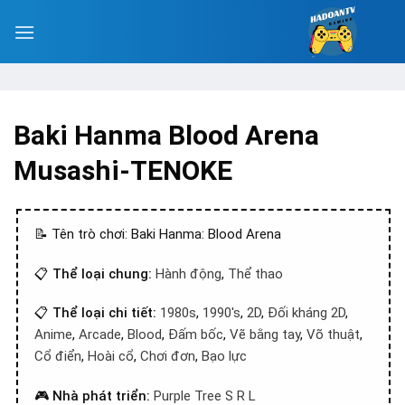
Baki Hanma Blood Arena
Musashi-TENOKE
📝 Tên trò chơi: Baki Hanma: Blood Arena
📋
Thể loại chung:
Hành động
,
Thể thao
📋
Thể loại chi tiết:
1980s
,
1990's
,
2D
,
Đối kháng 2D
,
Anime
,
Arcade
,
Blood
,
Đấm bốc
,
Vẽ bằng tay
,
Võ thuật
,
Cổ điển
,
Hoài cổ
,
Chơi đơn
,
Bạo lực
🎮
Nhà phát triển:
Purple Tree S R L