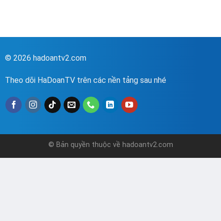
© 2026 hadoantv2.com
Theo dõi HaDoanTV trên các nền tảng sau nhé
© Bản quyền thuộc về hadoantv2.com