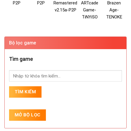
P2P
P2P
Remastered
ARTcade
Brazen
v2.15a-P2P
Game-
Age-
TiNYiSO
TENOKE
Bộ lọc game
Tìm game