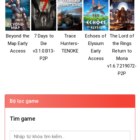
Beyond the
7 Days to
Trace
Echoes of
The Lord of
Map Early
Die
Hunters-
Elysium
the Rings
Access
v3.1.0.B13-
TENOKE
Early
Return to
P2P
Access
Moria
v1.6.7.219072-
P2P
Bộ lọc game
Tìm game