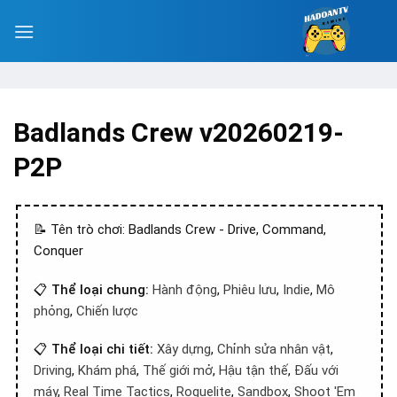
Badlands Crew v20260219-
P2P
📝 Tên trò chơi: Badlands Crew - Drive, Command,
Conquer
📋
Thể loại chung:
Hành động
,
Phiêu lưu
,
Indie
,
Mô
phỏng
,
Chiến lược
📋
Thể loại chi tiết:
Xây dựng
,
Chỉnh sửa nhân vật
,
Driving
,
Khám phá
,
Thế giới mở
,
Hậu tận thế
,
Đấu với
máy
,
Real Time Tactics
,
Roguelite
,
Sandbox
,
Shoot 'Em