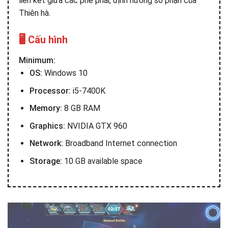
liên kết giữa các phe phái, định hướng số phận của
Thiên hà.
🖥️ Cấu hình
Minimum:
OS:
Windows 10
Processor:
i5-7400K
Memory:
8 GB RAM
Graphics:
NVIDIA GTX 960
Network:
Broadband Internet connection
Storage:
10 GB available space