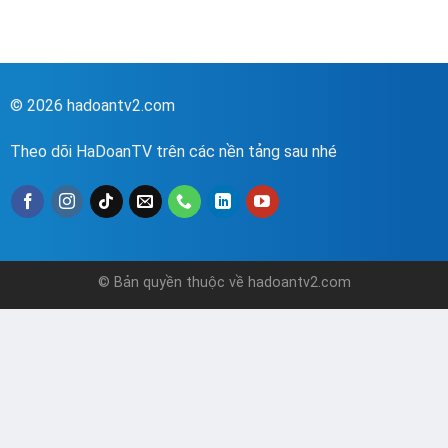
© 2026 hadoantv2.com
Theo dõi HaDoanTV trên các nền tảng sau nhé
© Bản quyền thuộc về hadoantv2.com