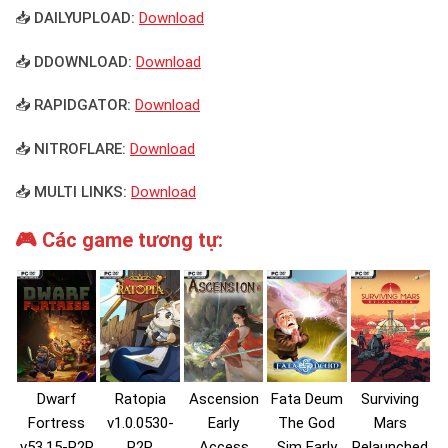
📥 DAILYUPLOAD:
Download
📥 DDOWNLOAD:
Download
📥 RAPIDGATOR:
Download
📥 NITROFLARE:
Download
📥 MULTI LINKS:
Download
🎮 Các game tương tự:
Dwarf
Ratopia
Ascension
Fata Deum
Surviving
Fortress
v1.0.0530-
Early
The God
Mars
v53.15-P2P
P2P
Access
Sim Early
Relaunched