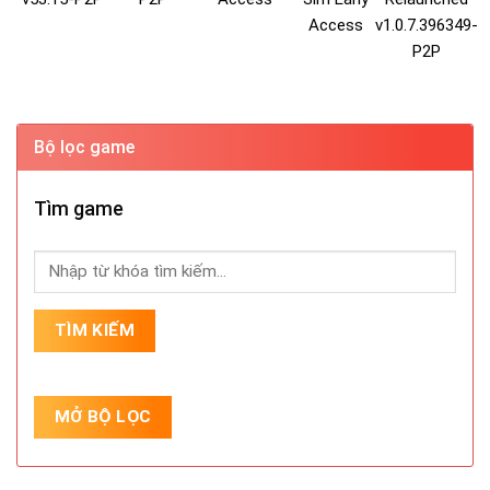
Access
v1.0.7.396349-
P2P
Bộ lọc game
Tìm game