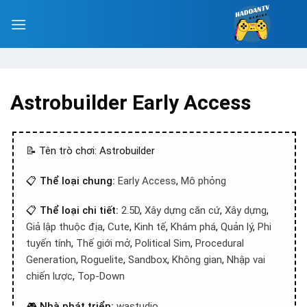
Astrobuilder Early Access
📝 Tên trò chơi: Astrobuilder
📋
Thể loại chung:
Early Access
,
Mô phỏng
📋
Thể loại chi tiết:
2.5D
,
Xây dựng căn cứ
,
Xây dựng
,
Giả lập thuộc địa
,
Cute
,
Kinh tế
,
Khám phá
,
Quản lý
,
Phi
tuyến tính
,
Thế giới mở
,
Political Sim
,
Procedural
Generation
,
Roguelite
,
Sandbox
,
Không gian
,
Nhập vai
chiến lược
,
Top-Down
🎮
Nhà phát triển:
wastudio