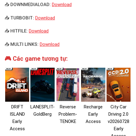
📥 DOWNMEDIALOAD:
Download
📥 TURBOBIT:
Download
📥 HITFILE:
Download
📥 MULTI LINKS:
Download
🎮 Các game tương tự:
DRIFT
LANESPLIT-
Reverse
Recharge
City Car
ISLAND
GoldBerg
Problem-
Early
Driving 2.0
Early
TENOKE
Access
v20260728
Access
Early
Access