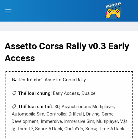
Assetto Corsa Rally v0.3 Early
Access
📝 Tên trò chơi: Assetto Corsa Rally
📋
Thể loại chung:
Early Access
,
Đua xe
📋
Thể loại chi tiết:
3D
,
Asynchronous Multiplayer
,
Automobile Sim
,
Controller
,
Difficult
,
Driving
,
Game
Development
,
Immersive
,
Immersive Sim
,
Multiplayer
,
Vật
lý
,
Thực tế
,
Score Attack
,
Chơi đơn
,
Snow
,
Time Attack