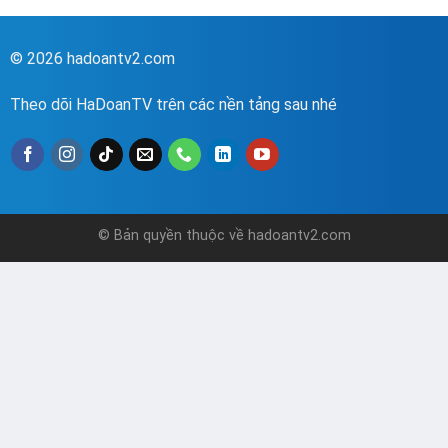
© 2026 hadoantv2.com
Theo dõi HaDoanTV trên các nền tảng sau nhé
© Bản quyền thuộc về hadoantv2.com