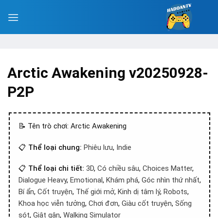
Arctic Awakening v20250928-
P2P
📝 Tên trò chơi: Arctic Awakening
📋
Thể loại chung:
Phiêu lưu
,
Indie
📋
Thể loại chi tiết:
3D
,
Có chiều sâu
,
Choices Matter
,
Dialogue Heavy
,
Emotional
,
Khám phá
,
Góc nhìn thứ nhất
,
Bí ẩn
,
Cốt truyện
,
Thế giới mở
,
Kinh dị tâm lý
,
Robots
,
Khoa học viễn tưởng
,
Chơi đơn
,
Giàu cốt truyện
,
Sống
sót
,
Giật gân
,
Walking Simulator