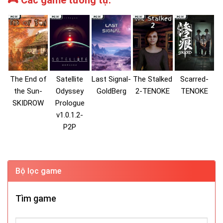
🎮 Các game tương tự:
The End of
Satellite
Last Signal-
The Stalked
Scarred-
the Sun-
Odyssey
GoldBerg
2-TENOKE
TENOKE
SKIDROW
Prologue
v1.0.1.2-
P2P
Bộ lọc game
Tìm game