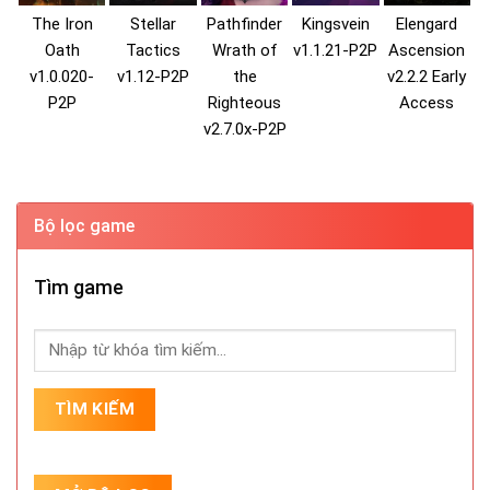
The Iron
Stellar
Pathfinder
Kingsvein
Elengard
Oath
Tactics
Wrath of
v1.1.21-P2P
Ascension
v1.0.020-
v1.12-P2P
the
v2.2.2 Early
P2P
Righteous
Access
v2.7.0x-P2P
Bộ lọc game
Tìm game