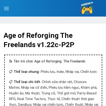
Age of Reforging The
Freelands v1.22c-P2P
📝 Tên trò chơi: Age of Reforging: The Freelands
📋
Thể loại chung:
Phiêu lưu
,
Indie
,
Nhập vai
,
Chiến lược
📋
Thể loại chi tiết:
Chỉnh sửa nhân vật
,
Choices
Matter
,
Nhập vai cổ điển
,
Phiêu lưu hầm ngục
,
Khám phá
,
Huyền ảo
,
Ma thuật
,
Trung cổ
,
Thế giới mở
,
Party-Based
RPG
,
Real Time Tactics
,
Thực tế
,
Chiến thuật thời gian
thực
,
Sandbox
,
Nhập vai chiến lược
,
Chiến thuật
,
Nhập vai