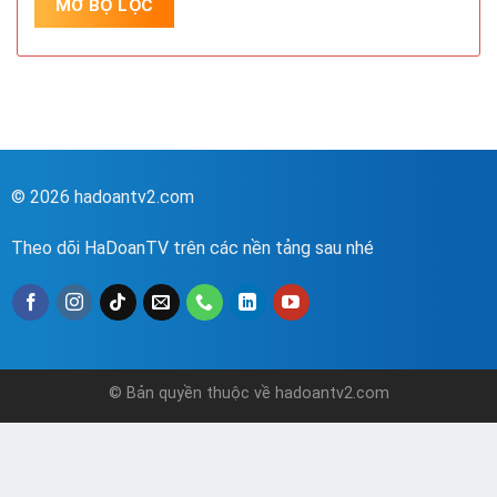
© 2026 hadoantv2.com
Theo dõi HaDoanTV trên các nền tảng sau nhé
© Bản quyền thuộc về hadoantv2.com