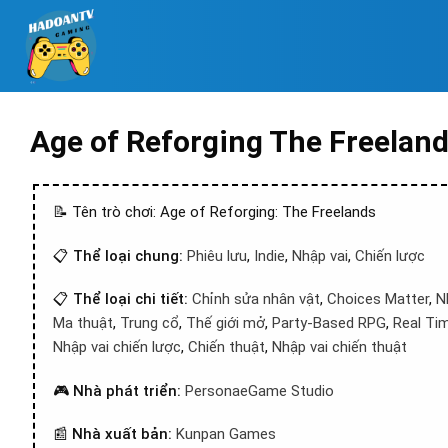
Age of Reforging The Freelan
📝 Tên trò chơi: Age of Reforging: The Freelands
📋
Thể loại chung:
Phiêu lưu
,
Indie
,
Nhập vai
,
Chiến lược
📋
Thể loại chi tiết:
Chỉnh sửa nhân vật
,
Choices Matter
,
N
Ma thuật
,
Trung cổ
,
Thế giới mở
,
Party-Based RPG
,
Real Ti
Nhập vai chiến lược
,
Chiến thuật
,
Nhập vai chiến thuật
🎮
Nhà phát triển:
PersonaeGame Studio
📰
Nhà xuất bản:
Kunpan Games