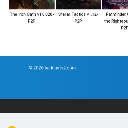
The Iron Oath v1.0.020-
Stellar Tactics v1.12-
Pathfinder 
P2P
P2P
the Righteou
P2
© 2026 hadoantv2.com