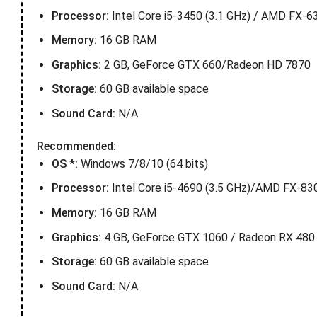
Processor:
Intel Core i5-3450 (3.1 GHz) / AMD FX-6
Memory:
16 GB RAM
Graphics:
2 GB, GeForce GTX 660/Radeon HD 7870
Storage:
60 GB available space
Sound Card:
N/A
Recommended:
OS *:
Windows 7/8/10 (64 bits)
Processor:
Intel Core i5-4690 (3.5 GHz)/AMD FX-830
Memory:
16 GB RAM
Graphics:
4 GB, GeForce GTX 1060 / Radeon RX 480
Storage:
60 GB available space
Sound Card:
N/A