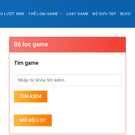
ỀU LƯỢT XEM
THỂ LOẠI GAME
LOẠT GAME
BỘ SƯU TẬP
BLOG
Bộ lọc game
Tìm game