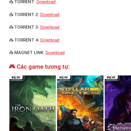
📥 TORRENT:
Download
📥 TORRENT 2:
Download
📥 TORRENT 3:
Download
📥 TORRENT 4:
Download
📥 MAGNET LINK:
Download
🎮 Các game tương tự: