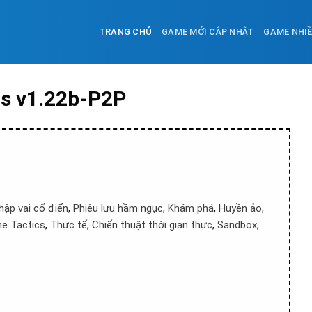
TRANG CHỦ
GAME MỚI CẬP NHẬT
GAME NHI
ds v1.22b-P2P
hập vai cổ điển
,
Phiêu lưu hầm ngục
,
Khám phá
,
Huyền ảo
,
me Tactics
,
Thực tế
,
Chiến thuật thời gian thực
,
Sandbox
,