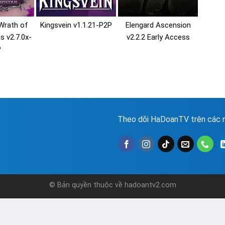
Wrath of
Kingsvein v1.1.21-P2P
Elengard Ascension
s v2.7.0x-
v2.2.2 Early Access
P
Theo dõi HaDoanTV trên các n
© Bản quyền thuộc về hadoantv2.com