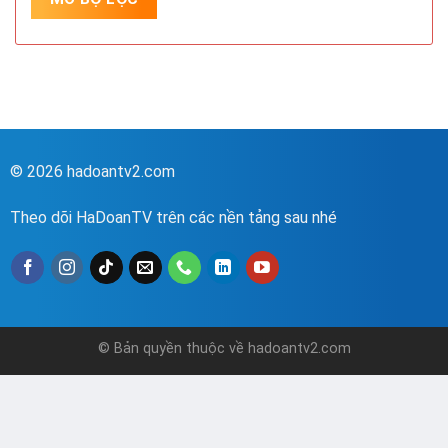
© 2026 hadoantv2.com
Theo dõi HaDoanTV trên các nền tảng sau nhé
© Bản quyền thuộc về hadoantv2.com