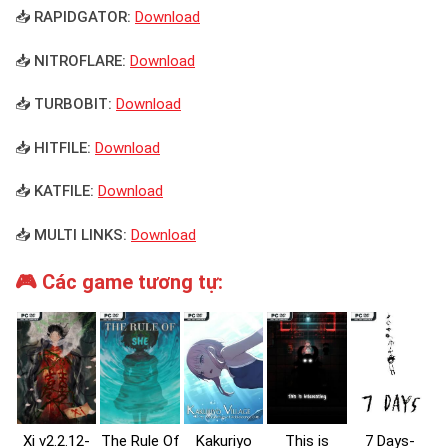
📥 RAPIDGATOR:
Download
📥 NITROFLARE:
Download
📥 TURBOBIT:
Download
📥 HITFILE:
Download
📥 KATFILE:
Download
📥 MULTI LINKS:
Download
🎮 Các game tương tự:
Xi v2.2.12-
The Rule Of
Kakuriyo
This is
7 Days-