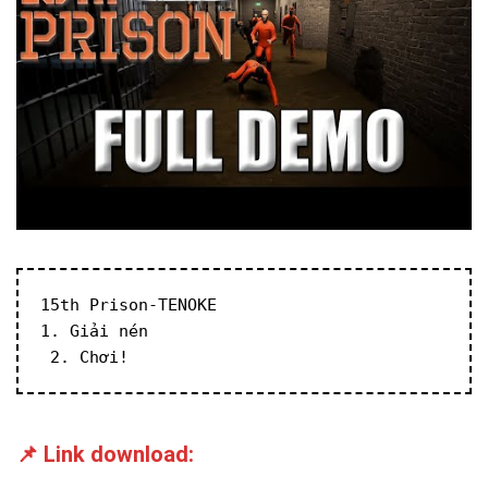
15th Prison-TENOKE
1. Giải nén
 2. Chơi!
📌 Link download: