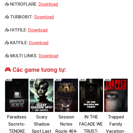
📥 NITROFLARE:
Download
📥 TURBOBIT:
Download
📥 HITFILE:
Download
📥 KATFILE:
Download
📥 MULTI LINKS:
Download
🎮 Các game tương tự:
Paradises
Scary
Session
IN THE
Trapped
Secrets-
Shadow
Notes
FACADE WE
Family
TENOKE
Spot Last
Route 404-
TRUST-
Vacation-