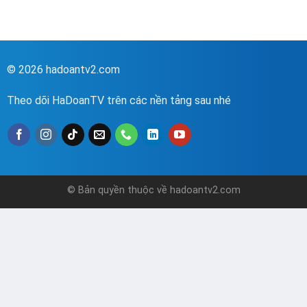
© 2026 hadoantv2.com
Theo dõi HaDoanTV trên các nền tảng sau nhé
© Bản quyền thuộc về hadoantv2.com