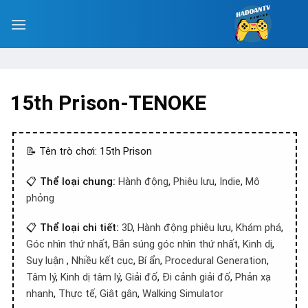
15th Prison-TENOKE
📝 Tên trò chơi: 15th Prison
📋
Thể loại chung:
Hành động
,
Phiêu lưu
,
Indie
,
Mô
phỏng
📋
Thể loại chi tiết:
3D
,
Hành động phiêu lưu
,
Khám phá
,
Góc nhìn thứ nhất
,
Bắn súng góc nhìn thứ nhất
,
Kinh dị
,
Suy luận
,
Nhiều kết cục
,
Bí ẩn
,
Procedural Generation
,
Tâm lý
,
Kinh dị tâm lý
,
Giải đố
,
Đi cảnh giải đố
,
Phản xạ
nhanh
,
Thực tế
,
Giật gân
,
Walking Simulator